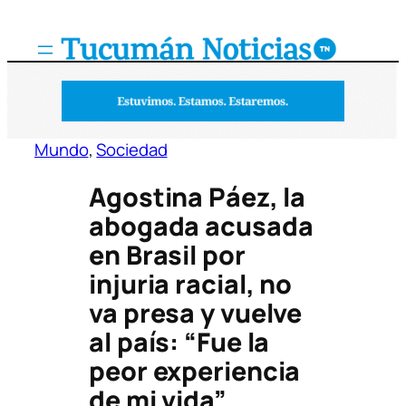
Saltar
al
contenido
Mundo
, 
Sociedad
Agostina Páez, la
abogada acusada
en Brasil por
injuria racial, no
va presa y vuelve
al país: “Fue la
peor experiencia
de mi vida”