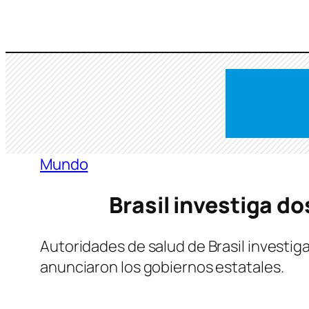
Saltar
al
contenido
Mundo
Brasil investiga d
Autoridades de salud de Brasil investig
anunciaron los gobiernos estatales.