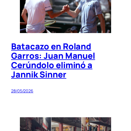
Batacazo en Roland
Garros: Juan Manuel
Cerúndolo eliminó a
Jannik Sinner
28/05/2026