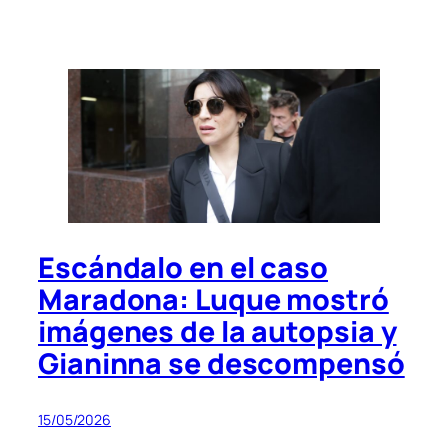
Escándalo en el caso
Maradona: Luque mostró
imágenes de la autopsia y
Gianinna se descompensó
15/05/2026