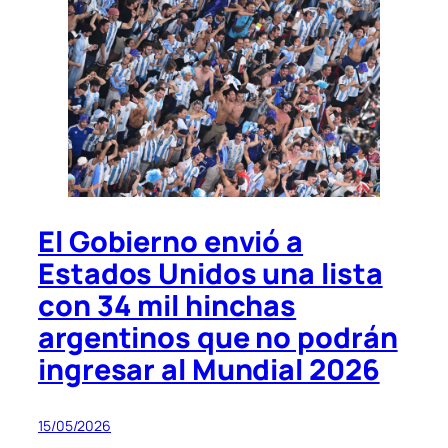
El Gobierno envió a
Estados Unidos una lista
con 34 mil hinchas
argentinos que no podrán
ingresar al Mundial 2026
15/05/2026