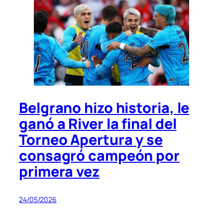
Belgrano hizo historia, le
ganó a River la final del
Torneo Apertura y se
consagró campeón por
primera vez
24/05/2026