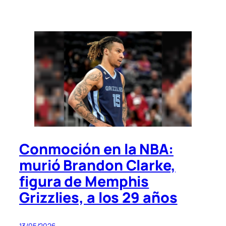
Conmoción en la NBA:
murió Brandon Clarke,
figura de Memphis
Grizzlies, a los 29 años
13/05/2026