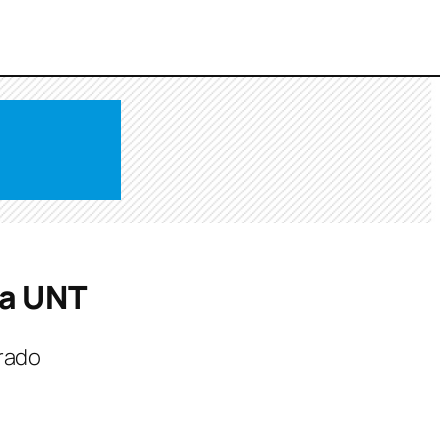
la UNT
orado