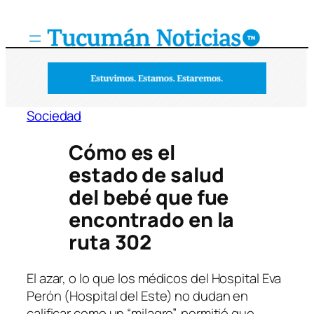
Saltar
al
contenido
Sociedad
Cómo es el
estado de salud
del bebé que fue
encontrado en la
ruta 302
El azar, o lo que los médicos del Hospital Eva
Perón (Hospital del Este) no dudan en
calificar como un “milagro”, permitió que