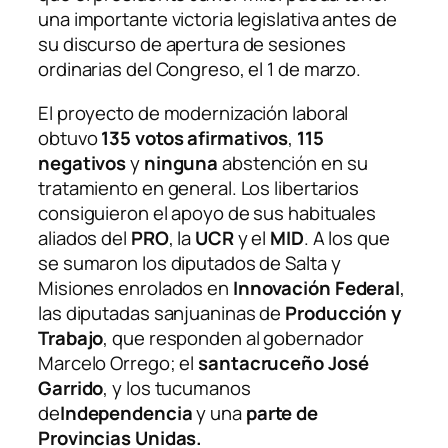
una importante victoria legislativa antes de
su discurso de apertura de sesiones
ordinarias del Congreso, el 1 de marzo.
El proyecto de modernización laboral
obtuvo
135 votos afirmativos
,
115
negativos
y
ninguna
abstención en su
tratamiento en general. Los libertarios
consiguieron el apoyo de sus habituales
aliados del
PRO
, la
UCR
y el
MID
. A los que
se sumaron los diputados de Salta y
Misiones enrolados en
Innovación Federal
,
las diputadas sanjuaninas de
Producción y
Trabajo
, que responden al gobernador
Marcelo Orrego; el
santacruceño José
Garrido
, y
los tucumanos
de
Independencia
y una
parte de
Provincias Unidas.