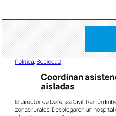
Saltar
al
contenido
Política
, 
Sociedad
Coordinan asistenc
aisladas
El director de Defensa Civil, Ramón Imb
zonas rurales. Desplegaron un hospital 