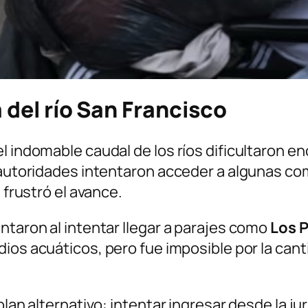
a del río San Francisco
l indomable caudal de los ríos dificultaron 
s autoridades intentaron acceder a algunas c
 frustró el avance.
ntaron al intentar llegar a parajes como
Los P
ios acuáticos, pero fue imposible por la canti
plan alternativo: intentar ingresar desde la ju