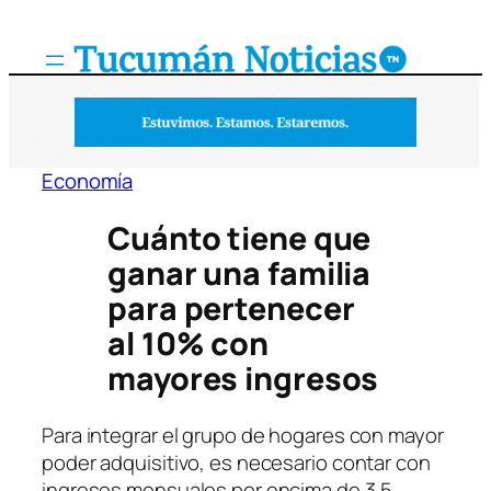
Saltar
al
contenido
Economía
Cuánto tiene que
ganar una familia
para pertenecer
al 10% con
mayores ingresos
Para integrar el grupo de hogares con mayor
poder adquisitivo, es necesario contar con
ingresos mensuales por encima de 3,5