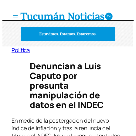
Saltar
al
contenido
Política
Denuncian a Luis
Caputo por
presunta
manipulación de
datos en el INDEC
En medio de la postergación del nuevo
índice de inflación y tras la renuncia del
titular del INDEC, Marco Lavagna, diputados