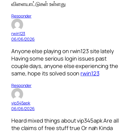
விளையாட்டுகள் உள்ளது
Responder
rwin123
06/06/2026
Anyone else playing on rwin123 site lately
Having some serious login issues past
couple days, anyone else experiencing the
same, hope its solved soon
rwin123
Responder
vip345apk
06/06/2026
Heard mixed things about vip345apk Are all
the claims of free stuff true Or nah Kinda