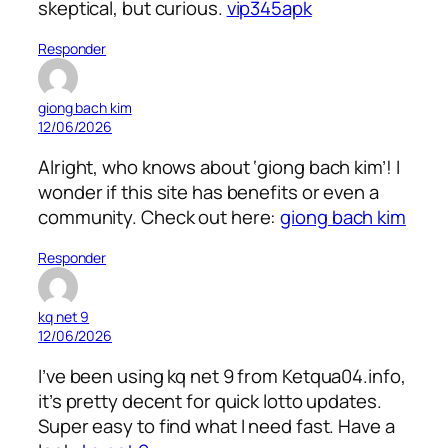
skeptical, but curious.
vip345apk
Responder
giong bach kim
12/06/2026
Alright, who knows about ‘giong bach kim’! I
wonder if this site has benefits or even a
community. Check out here:
giong bach kim
Responder
kq net 9
12/06/2026
I’ve been using kq net 9 from Ketqua04.info,
it’s pretty decent for quick lotto updates.
Super easy to find what I need fast. Have a