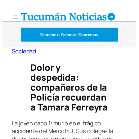
Saltar
al
contenido
Sociedad
Dolor y
despedida:
compañeros de la
Policía recuerdan
a Tamara Ferreyra
La joven cabo 1ª murió en el trágico
accidente del Mercofrut. Sus colegas la
despidieron con mensajes cargados de