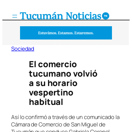
Saltar
al
contenido
Sociedad
El comercio
tucumano volvió
a su horario
vespertino
habitual
Así lo confirmó a través de un comunicado la
Cámara de Comercio de San Miguel de
Tucumán que conduce Gabriela Coronel.