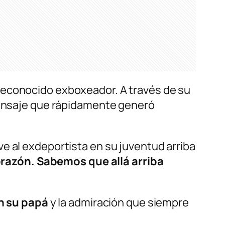
 reconocido exboxeador. A través de su
 mensaje que rápidamente generó
e al exdeportista en su juventud arriba
orazón. Sabemos que allá arriba
on su papá
y la admiración que siempre