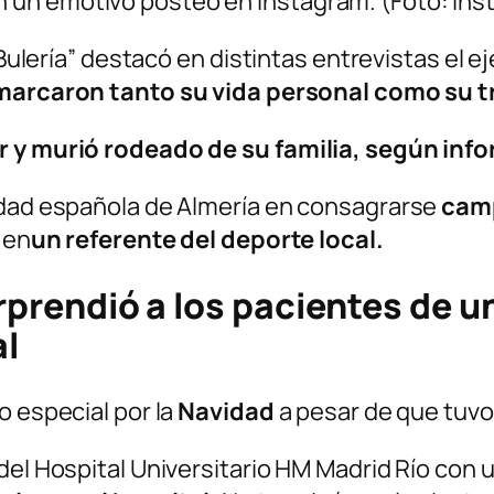
on un emotivo posteo en Instagram. (Foto: Ins
 “Bulería” destacó en distintas entrevistas el
marcaron tanto su vida personal como su tr
er y murió rodeado de su familia, según inf
udad española de Almería en consagrarse
cam
 en
un referente del deporte local.
orprendió a los pacientes de u
al
o especial por la
Navidad
a pesar de que tuvo 
del Hospital Universitario HM Madrid Río con 