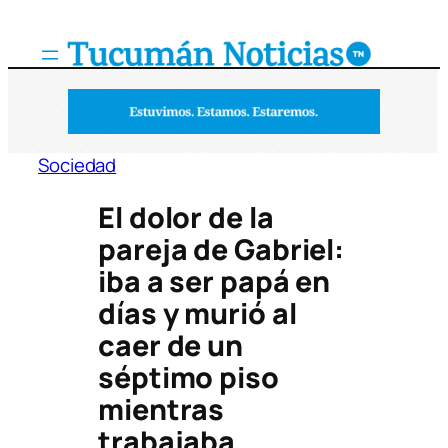
Saltar
al
contenido
Sociedad
El dolor de la
pareja de Gabriel:
iba a ser papá en
días y murió al
caer de un
séptimo piso
mientras
trabajaba