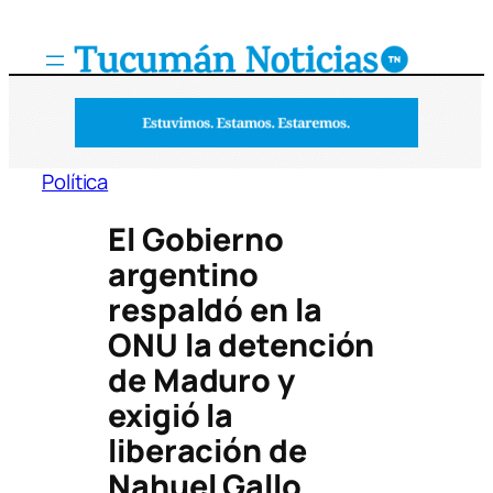
Saltar
al
contenido
Política
El Gobierno
argentino
respaldó en la
ONU la detención
de Maduro y
exigió la
liberación de
Nahuel Gallo