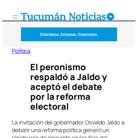
Saltar
al
contenido
Política
El peronismo
respaldó a Jaldo y
aceptó el debate
por la reforma
electoral
La invitación del gobernador Osvaldo Jaldo a
debatir una reforma política generó un
rápido eco de respaldo en las filas del