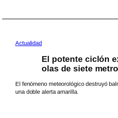
Saltar
al
contenido
Actualidad
El potente ciclón 
olas de siete metr
El fenómeno meteorológico destruyó balne
una doble alerta amarilla.