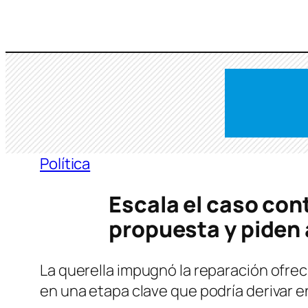
Saltar
al
contenido
Política
Escala el caso con
propuesta y piden
La querella impugnó la reparación ofreci
en una etapa clave que podría derivar 