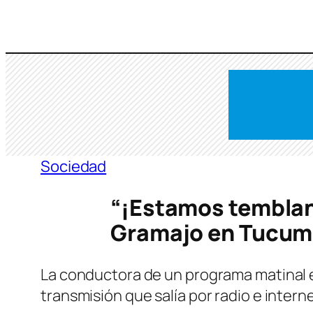
Saltar
al
contenido
Sociedad
“¡Estamos tembland
Gramajo en Tucumán
La conductora de un programa matinal en
transmisión que salía por radio e interne