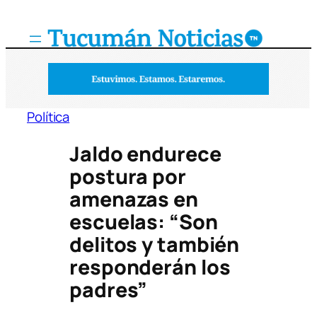
Saltar
al
contenido
Política
Jaldo endurece
postura por
amenazas en
escuelas: “Son
delitos y también
responderán los
padres”