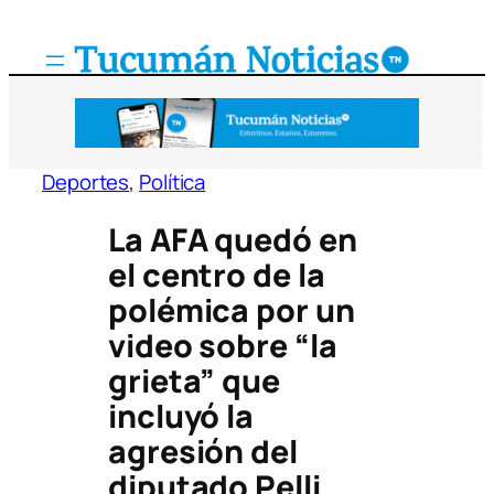
Saltar
al
contenido
Deportes
, 
Política
La AFA quedó en
el centro de la
polémica por un
video sobre “la
grieta” que
incluyó la
agresión del
diputado Pelli