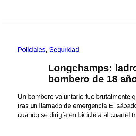
Saltar
al
contenido
Policiales
, 
Seguridad
Longchamps: ladron
bombero de 18 años
Un bombero voluntario fue brutalmente g
tras un llamado de emergencia El sábado
cuando se dirigía en bicicleta al cuartel