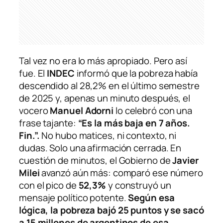
Tal vez no era lo más apropiado. Pero así
fue. El
INDEC
informó que la pobreza había
descendido al 28,2% en el último semestre
de 2025 y, apenas un minuto después, el
vocero
Manuel Adorni
lo celebró con una
frase tajante:
“Es la más baja en 7 años.
Fin.”.
No hubo matices, ni contexto, ni
dudas. Solo una afirmación cerrada. En
cuestión de minutos, el Gobierno de
Javier
Milei
avanzó aún más: comparó ese número
con el pico de
52,3%
y construyó un
mensaje político potente.
Según esa
lógica,
la pobreza bajó 25 puntos y se sacó
a 15 millones de argentinos de esa