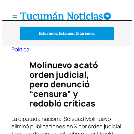
Saltar
al
contenido
Política
Molinuevo acató
orden judicial,
pero denunció
“censura” y
redobló críticas
La diputada nacional Soledad Molinuevo
eliminó publicaciones en X por orden judicial
tras una denuncia del gobernador Osvaldo