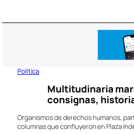
Saltar
al
contenido
Política
Multitudinaria mar
consignas, histori
Organismos de derechos humanos, partid
columnas que confluyeron en Plaza In