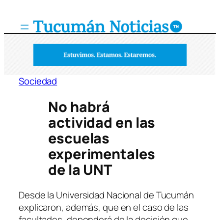
Saltar
al
contenido
Sociedad
No habrá
actividad en las
escuelas
experimentales
de la UNT
Desde la Universidad Nacional de Tucumán
explicaron, además, que en el caso de las
facultades, dependerá de la decisión que