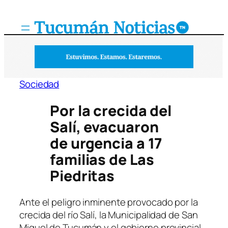
Saltar
al
contenido
Sociedad
Por la crecida del
Salí, evacuaron
de urgencia a 17
familias de Las
Piedritas
Ante el peligro inminente provocado por la
crecida del río Salí, la Municipalidad de San
Miguel de Tucumán y el gobierno provincial