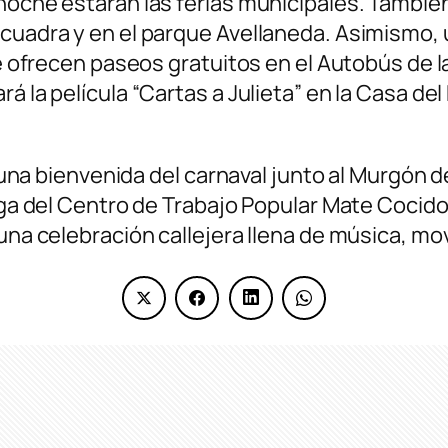
anoche estarán las ferias municipales. Tambi
a cuadra y en el parque Avellaneda. Asimismo
se ofrecen paseos gratuitos en el Autobús de 
á la película “Cartas a Julieta” en la Casa del
rá una bienvenida del carnaval junto al Murgón 
urga del Centro de Trabajo Popular Mate Cocid
 una celebración callejera llena de música, mo