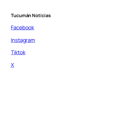
Tucumán Noticias
Facebook
Instagram
Tiktok
X
Link de interés
Política de Privacidad
Términos y Condiciones
Quiénes Somos
Contacto