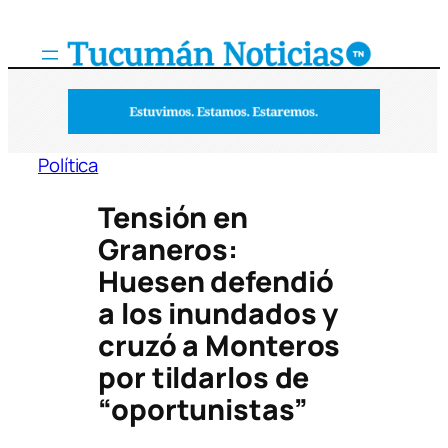
Saltar
al
contenido
Política
Tensión en
Graneros:
Huesen defendió
a los inundados y
cruzó a Monteros
por tildarlos de
“oportunistas”