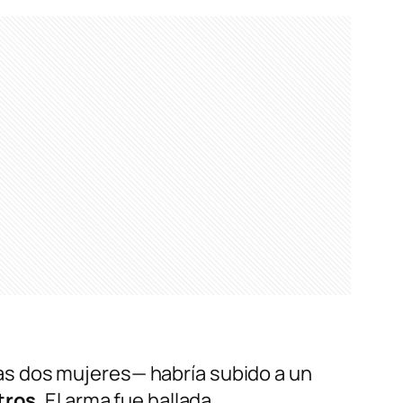
as dos mujeres— habría subido a un
tros
. El arma fue hallada