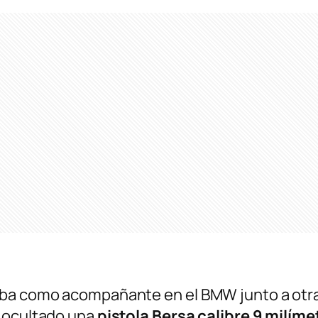
aba como acompañante en el BMW junto a otr
 ocultado una
pistola Bersa calibre 9 milíme