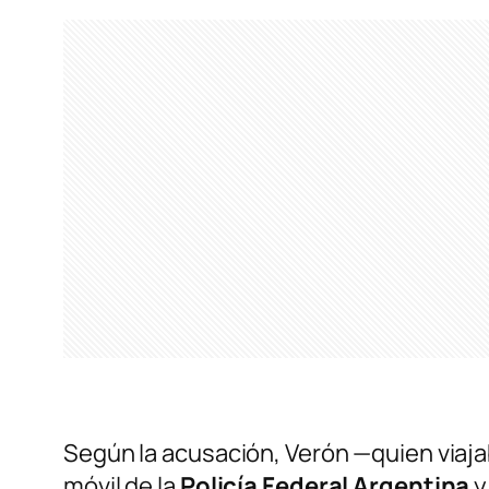
Según la acusación, Verón —quien viaj
móvil de la
Policía Federal Argentina
y