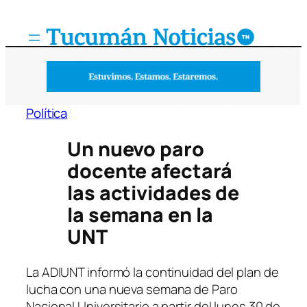
Saltar
al
contenido
Política
Un nuevo paro
docente afectará
las actividades de
la semana en la
UNT
La ADIUNT informó la continuidad del plan de
lucha con una nueva semana de Paro
Nacional Universitario a partir del lunes 30 de