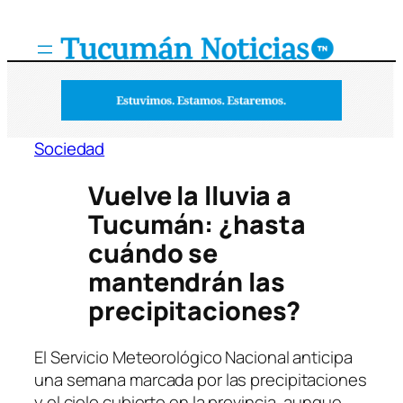
Saltar
al
contenido
Sociedad
Vuelve la lluvia a
Tucumán: ¿hasta
cuándo se
mantendrán las
precipitaciones?
El Servicio Meteorológico Nacional anticipa
una semana marcada por las precipitaciones
y el cielo cubierto en la provincia, aunque