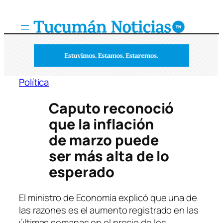
Saltar
al
contenido
Política
Caputo reconoció
que la inflación
de marzo puede
ser más alta de lo
esperado
El ministro de Economía explicó que una de
las razones es el aumento registrado en las
últimas semanas en el precio de los