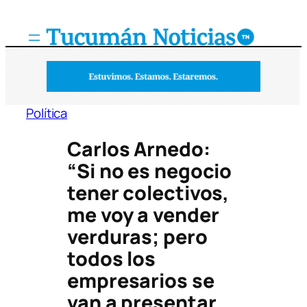
Saltar
al
contenido
Política
Carlos Arnedo:
“Si no es negocio
tener colectivos,
me voy a vender
verduras; pero
todos los
empresarios se
van a presentar