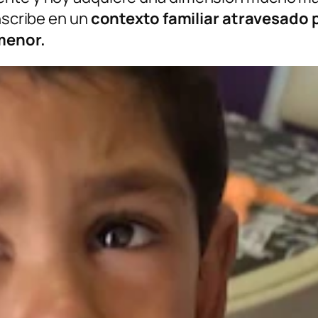
inscribe en un
contexto familiar atravesado p
menor.