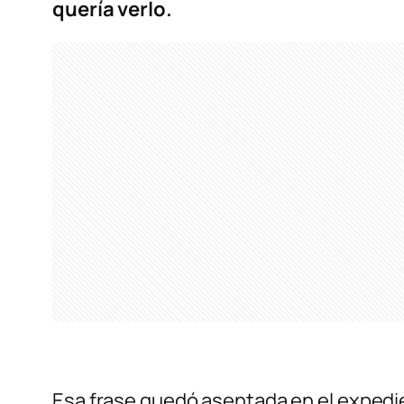
quería verlo.
Esa frase quedó asentada en el expedi