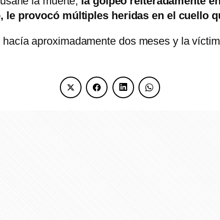
usarle la muerte,
la golpeó reiteradamente en 
, le provocó múltiples heridas en el cuello q
 hacía aproximadamente dos meses y la víctima