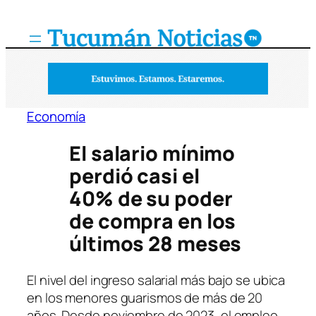
Saltar
al
contenido
Economía
El salario mínimo
perdió casi el
40% de su poder
de compra en los
últimos 28 meses
El nivel del ingreso salarial más bajo se ubica
en los menores guarismos de más de 20
años. Desde noviembre de 2023, el empleo