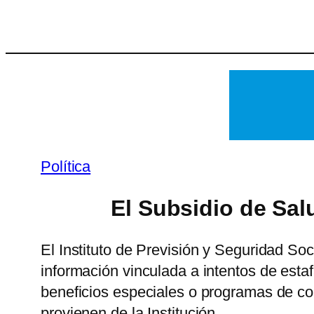
Saltar
al
contenido
Política
El Subsidio de Sal
El Instituto de Previsión y Seguridad So
información vinculada a intentos de esta
beneficios especiales o programas de co
provienen de la Institución…