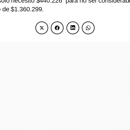
solo necesitó $440.226 para no ser considerado
o de $1.360.299.