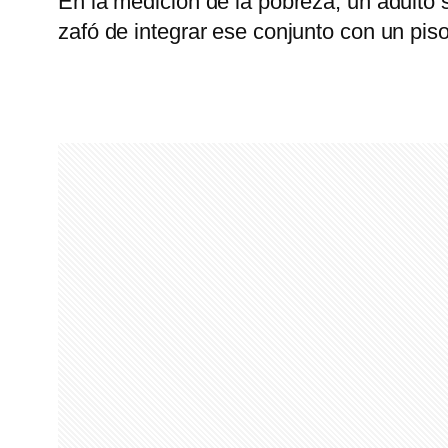
En la medición de la pobreza, un adulto 
zafó de integrar ese conjunto con un pis