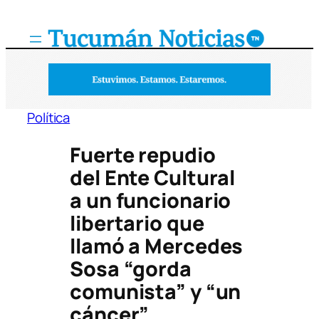
Saltar
al
contenido
Política
Fuerte repudio
del Ente Cultural
a un funcionario
libertario que
llamó a Mercedes
Sosa “gorda
comunista” y “un
cáncer”