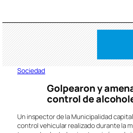
Saltar
al
contenido
Sociedad
Golpearon y amena
control de alcohole
Un inspector de la Municipalidad capit
control vehicular realizado durante la 