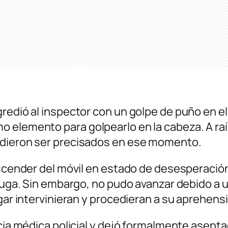
redió al inspector con un golpe de puño en el
 elemento para golpearlo en la cabeza. A raíz
udieron ser precisados en ese momento.
escender del móvil en estado de desesperació
 fuga. Sin embargo, no pudo avanzar debido a u
ugar intervinieran y procedieran a su aprehens
ncia médica policial y dejó formalmente asenta