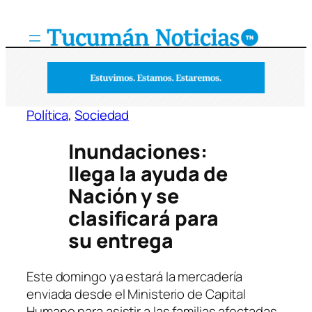
Saltar
al
contenido
Política
, 
Sociedad
Inundaciones:
llega la ayuda de
Nación y se
clasificará para
su entrega
Este domingo ya estará la mercadería
enviada desde el Ministerio de Capital
Humano para asistir a las familias afectadas