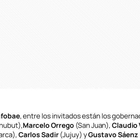
nfobae
, entre los invitados están los gobern
hubut),
Marcelo Orrego
(San Juan),
Claudio 
rca),
Carlos Sadir
(Jujuy) y
Gustavo Sáenz