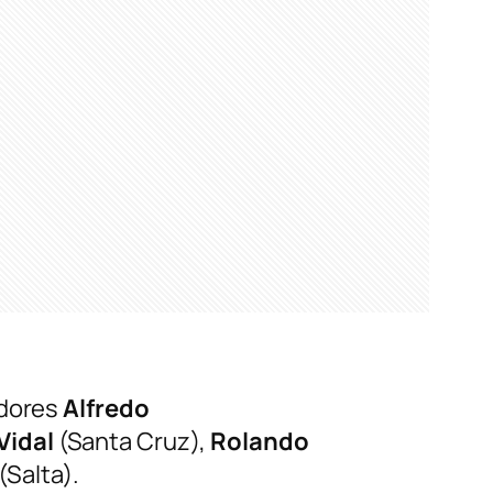
adores
Alfredo
Vidal
(Santa Cruz),
Rolando
(Salta).