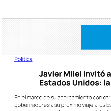
Saltar
al
contenido
Política
Javier Milei invitó
Estados Unidos: la
En el marco de su acercamiento con otros
gobernadores a su próximo viaje a los 