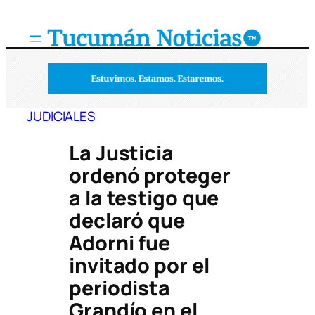
Saltar
al
contenido
JUDICIALES
La Justicia
ordenó proteger
a la testigo que
declaró que
Adorni fue
invitado por el
periodista
Grandío en el