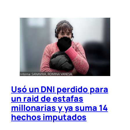
Usó un DNI perdido para
un raid de estafas
millonarias y ya suma 14
hechos imputados