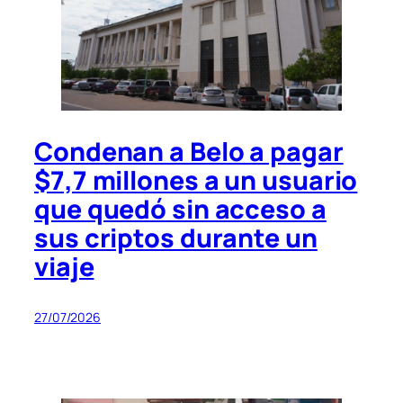
Condenan a Belo a pagar
$7,7 millones a un usuario
que quedó sin acceso a
sus criptos durante un
viaje
27/07/2026