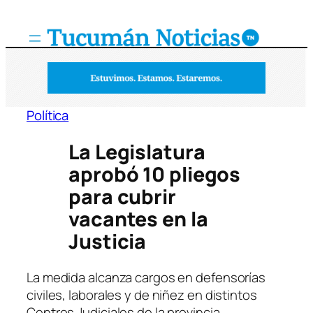
Saltar
al
contenido
Política
La Legislatura
aprobó 10 pliegos
para cubrir
vacantes en la
Justicia
La medida alcanza cargos en defensorías
civiles, laborales y de niñez en distintos
Centros Judiciales de la provincia