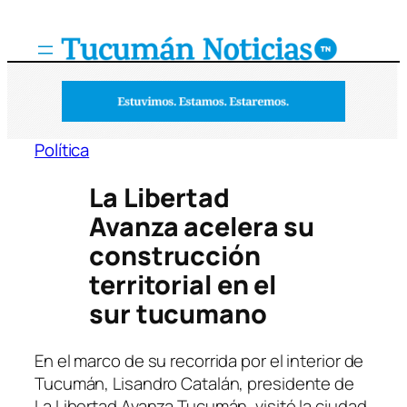
Saltar
al
contenido
Política
La Libertad
Avanza acelera su
construcción
territorial en el
sur tucumano
En el marco de su recorrida por el interior de
Tucumán, Lisandro Catalán, presidente de
La Libertad Avanza Tucumán, visitó la ciudad