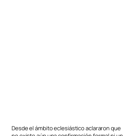
Desde el ámbito eclesiástico aclararon que
no existe aún una confirmación formal ni un