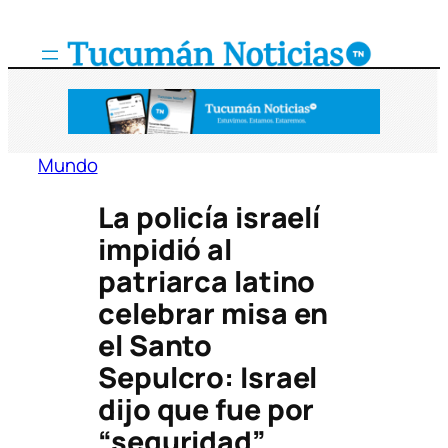
Saltar
al
contenido
Mundo
La policía israelí
impidió al
patriarca latino
celebrar misa en
el Santo
Sepulcro: Israel
dijo que fue por
“seguridad”