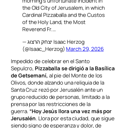
morning’s unfortunate incident in
the Old City of Jerusalem, in which
Cardinal Pizzaballa and the Custos
of the Holy Land, the Most
Reverend Fr.…
— יצחק הרצוג Isaac Herzog
(@Isaac_Herzog)
March 29, 2026
Impedido de celebrar en el Santo
Sepulcro,
Pizzaballa se dirigió a la Basílica
de Getsemaní,
al pie del Monte de los
Olivos, donde alzando una reliquia de la
Santa Cruz rezó por Jerusalén ante un
grupo reducido de personas, limitado a la
prensa por las restricciones de la
guerra.
“Hoy Jesús llora una vez más por
Jerusalén
. Llora por esta ciudad, que sigue
siendo signo de esperanza y dolor, de