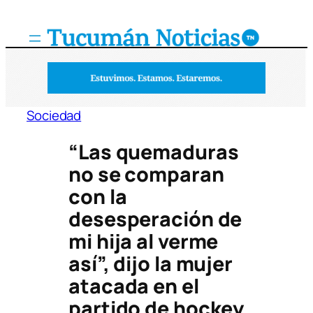
Saltar
al
contenido
Sociedad
“Las quemaduras
no se comparan
con la
desesperación de
mi hija al verme
así”, dijo la mujer
atacada en el
partido de hockey